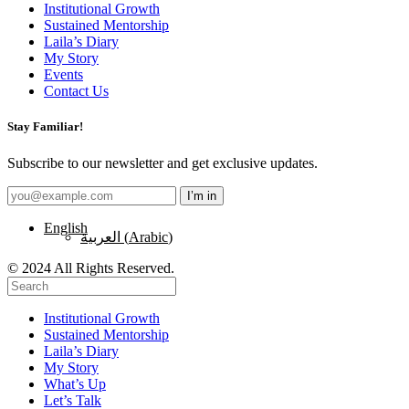
Institutional Growth
Sustained Mentorship
Laila’s Diary
My Story
Events
Contact Us
Stay Familiar!
Subscribe to our newsletter and get exclusive updates.
English
العربية
(
Arabic
)
© 2024 All Rights Reserved.
Institutional Growth
Sustained Mentorship
Laila’s Diary
My Story
What’s Up
Let’s Talk