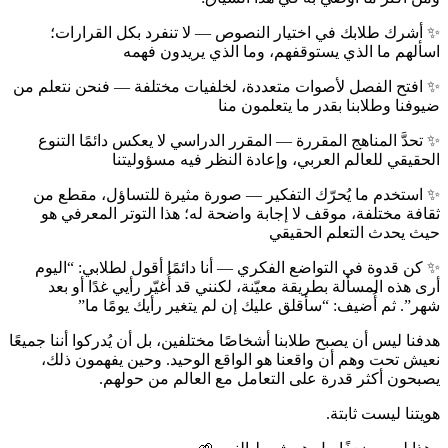
✨
أشرك طلابك في اختيار النصوص
—
لا تنفرد بكل القرارات؛
اسألهم ما الذي يستوقفهم، وما الذي يريدون فهمه
✨
افتح الفصل لأصوات متعددة، لخلفيات مختلفة
—
فنحن نتعلم من
ضيوفنا وطلابنا بقدر ما يتعلمون منا
✨
تحدَّ المناهج المقررة
—
المقرر الدراسي لا يعكس دائمًا التنوع
الحقيقي للعالم العربي، وإعادة النظر فيه مسؤوليتنا
✨
استخدم ما يُحرّك التفكير
—
صورة مثيرة للتساؤل، مقطع من
ثقافة مختلفة، موقف لا إجابة واضحة له؛ هذا التوتر المعرفي هو
حيث يحدث التعلم الحقيقي
✨
كن قدوة في التواضع الفكري
—
أنا دائمًا أقول لطلابي
: “
اليوم
أرى هذه المسألة بطريقة معيّنة، لكنني قد أُغيّر رأيي غدًا أو بعد
شهر
”.
ثم أُضيف
: “
سأقلق عليك إن لم يتغير رأيك يومًا ما
”
هدفنا ليس أن يصبح طلابنا أشخاصًا مختلفين، بل أن يُدركوا أننا جميعًا
نعيش تحت وهم أن واقعنا هو الواقع الوحيد
.
وحين يفهمون ذلك،
يصبحون أكثر قدرة على التعامل مع العالم من حولهم
.
هويتنا ليست ثابتة
.