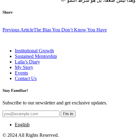
وهذا ليس ضعفًا، بل هو شرط النمو
🌱
Share
Post
Previous Article
The Bias You Don’t Know You Have
navigation
Institutional Growth
Sustained Mentorship
Laila’s Diary
My Story
Events
Contact Us
Stay Familiar!
Subscribe to our newsletter and get exclusive updates.
English
© 2024 All Rights Reserved.