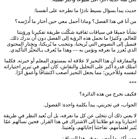
حديث يبدأ بسؤال بسيط نادرًا ما نطرحه على أنفسنا
:
من أنا في هذا الفصل؟ وماذا أحمل معي حين أختار ما أُدرّسه؟
نشأنا جميعًا في سياقات ثقافية شكّلت طريقة تفكيرنا ورؤيتنا
للعالم، وكثيرًا ما نحمل هذه الرؤية إلى الفصل دون أن ندرك ذلك
.
فنميل إلى النصوص التي تُريحنا، ونتجنب ما يُربكنا، ونختار المحتوى
الذي يُعزز ما نعرفه ونؤمن به
—
وهذا ما يُعرف بـالتحيُّز التأكيدي
.
والمفارقة أن هذا التحيز لا علاقة له بمستوى المعلم أو خبرته
.
فكلما
امتلك قدرة أكبر على التحليل والنقاش، كان أمهر في تبرير اختياراته
لنفسه وللآخرين؛ مما يجعل التحيز أصعب اكتشافًا وأعمق أثرًا
.
***
فكيف نخرج من هذه الدائرة؟
الجواب، في تجربتي، يبدأ بكلمة واحدة
:
الفضول
.
لا يعني ذلك أن نتخلى عن كل ما نعرفه، بل أن نُعيد النظر في طريقة
اختيارنا وندعو طلابنا إلى الاشتراك في هذا القرار
.
فحين نسألهم عمّا
يُثير اهتمامهم، تفاجئنا إجاباتهم، وتُغنينا
.
ومن أكثر ما أوصي به في هذا السياق
: